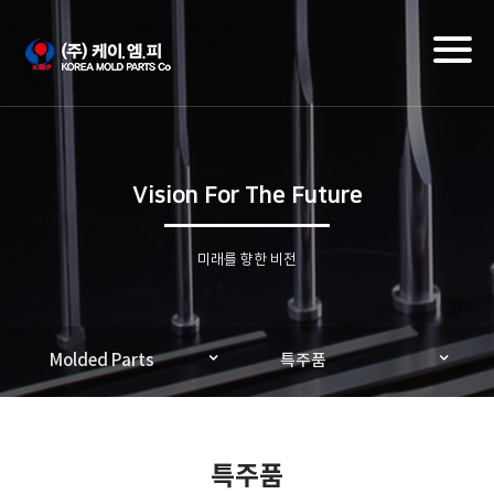
Toggl
naviga
Vision For The Future
미래를 향한 비전
Molded Parts
특주품
특주품