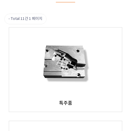
Total 11건
1 페이지
특주품